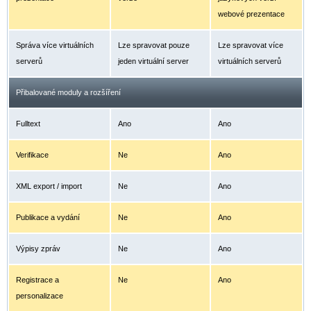
webové prezentace
Správa více virtuálních
Lze spravovat pouze
Lze spravovat více
serverů
jeden virtuální server
virtuálních serverů
Přibalované moduly a rozšíření
Fulltext
Ano
Ano
Verifikace
Ne
Ano
XML export / import
Ne
Ano
Publikace a vydání
Ne
Ano
Výpisy zpráv
Ne
Ano
Registrace a
Ne
Ano
personalizace