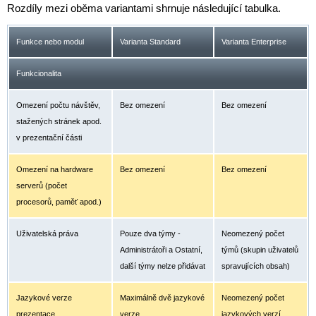
Rozdíly mezi oběma variantami shrnuje následující tabulka.
Funkce nebo modul
Varianta Standard
Varianta Enterprise
Funkcionalita
Omezení počtu návštěv,
Bez omezení
Bez omezení
stažených stránek apod.
v prezentační části
Omezení na hardware
Bez omezení
Bez omezení
serverů (počet
procesorů, paměť apod.)
Uživatelská práva
Pouze dva týmy -
Neomezený počet
Administrátoři a Ostatní,
týmů (skupin uživatelů
další týmy nelze přidávat
spravujících obsah)
Jazykové verze
Maximálně dvě jazykové
Neomezený počet
prezentace
verze
jazykových verzí