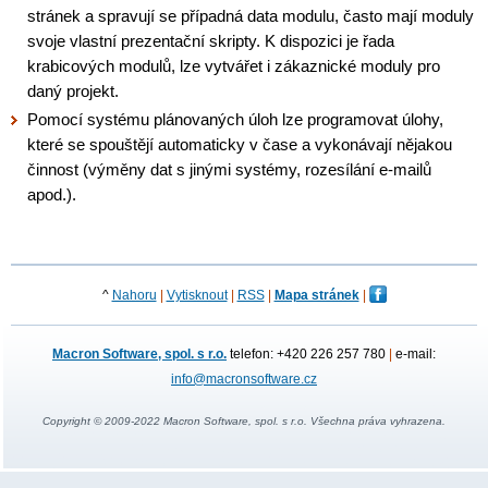
stránek a spravují se případná data modulu, často mají moduly
svoje vlastní prezentační skripty. K dispozici je řada
krabicových modulů, lze vytvářet i zákaznické moduly pro
daný projekt.
Pomocí systému plánovaných úloh lze programovat úlohy,
které se spouštějí automaticky v čase a vykonávají nějakou
činnost (výměny dat s jinými systémy, rozesílání e-mailů
apod.).
^
Nahoru
|
Vytisknout
|
RSS
|
Mapa stránek
|
Macron Software, spol. s r.o.
telefon: +420 226 257 780
|
e-mail:
info@macronsoftware.cz
Copyright © 2009-2022 Macron Software, spol. s r.o. Všechna práva vyhrazena.