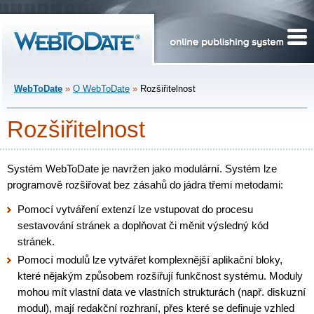
WebToDate
»
O WebToDate
»
Rozšiřitelnost
Rozšiřitelnost
Systém WebToDate je navržen jako modulární. Systém lze
programově rozšiřovat bez zásahů do jádra třemi metodami:
Pomocí vytváření extenzí lze vstupovat do procesu
sestavování stránek a doplňovat či měnit výsledný kód
stránek.
Pomocí modulů lze vytvářet komplexnější aplikační bloky,
které nějakým způsobem rozšiřují funkčnost systému. Moduly
mohou mít vlastní data ve vlastních strukturách (např. diskuzní
modul), mají redakční rozhraní, přes které se definuje vzhled